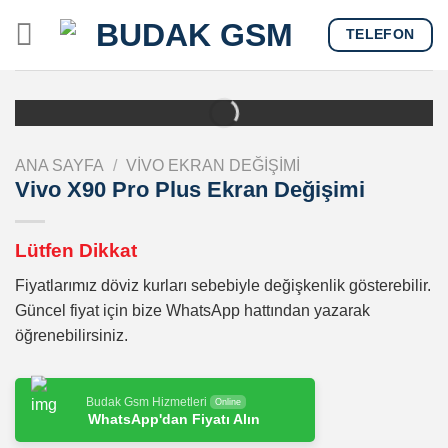
Skip
TELEFON
to
content
ANA SAYFA
/
VIVO EKRAN DEĞIŞIMI
Vivo X90 Pro Plus Ekran Değişimi
Lütfen Dikkat
Fiyatlarımız döviz kurları sebebiyle değişkenlik gösterebilir.
Güncel fiyat için bize WhatsApp hattından yazarak
öğrenebilirsiniz.
Budak Gsm Hizmetleri
Online
WhatsApp'dan Fiyatı Alın