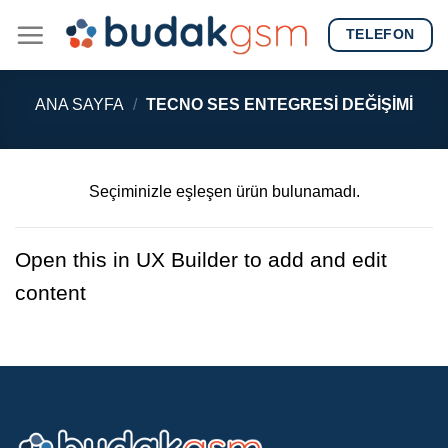
Skip
TELEFON
to
content
ANA SAYFA
/
TECNO SES ENTEGRESI DEĞIŞIMI
Seçiminizle eşleşen ürün bulunamadı.
Open this in UX Builder to add and edit
content