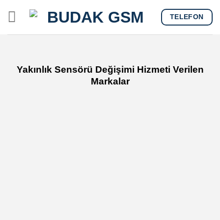
Skip
TELEFON
to
content
Yakınlık Sensörü Değişimi Hizmeti Verilen
Markalar
Xiaomi Yakınlık Sensörü Değişimi