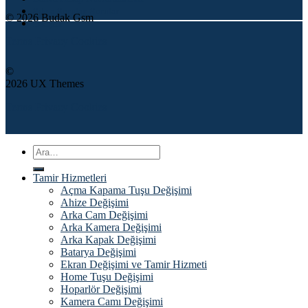
Sıkça Sorulan Sorular
© 2026 Budak Gsm
İletişim
Terms
Privacy
Cookies
©
2026 UX Themes
Terms
Privacy
Cookies
Ara:
Tamir Hizmetleri
Açma Kapama Tuşu Değişimi
Ahize Değişimi
Arka Cam Değişimi
Arka Kamera Değişimi
Arka Kapak Değişimi
Batarya Değişimi
Ekran Değişimi ve Tamir Hizmeti
Home Tuşu Değişimi
Hoparlör Değişimi
Kamera Camı Değişimi