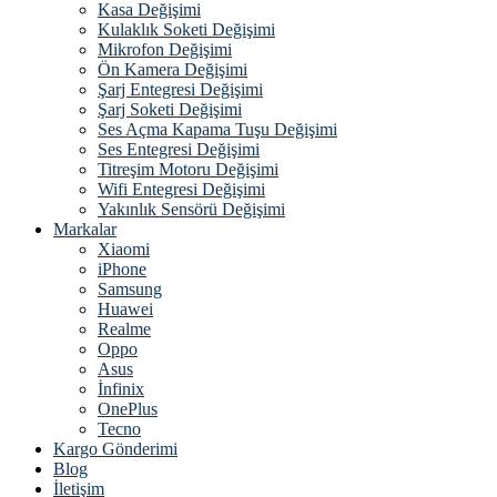
Kasa Değişimi
Kulaklık Soketi Değişimi
Mikrofon Değişimi
Ön Kamera Değişimi
Şarj Entegresi Değişimi
Şarj Soketi Değişimi
Ses Açma Kapama Tuşu Değişimi
Ses Entegresi Değişimi
Titreşim Motoru Değişimi
Wifi Entegresi Değişimi
Yakınlık Sensörü Değişimi
Markalar
Xiaomi
iPhone
Samsung
Huawei
Realme
Oppo
Asus
İnfinix
OnePlus
Tecno
Kargo Gönderimi
Blog
İletişim