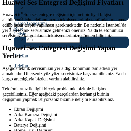
Huawei Ses Entegresi Değişimi Fiyatları
Asus
İnfinix
OnePlus
Huawei telefon ses entegre değişimi için net bir fiyat bilgisi
Tecno
alabilmeniz için telefonunuzun teknisyenlerimiz tarafından muayene
Kargo Gönderimi
edilip hasar tespiti yapılması gerekmektedir. Bu nedenle İstanbul’da
Blog
yer alan teknik servisimize gelmenizi öneririz. Ya da telefonunuzu
İletişim
servisimize kargolatarak teknisyenlerimize gönderebilirsiniz.
Ara:
Huawei Ses Entegresi Değişimi Yapan
Yerler
Telefon
Telefon
Aşağıda teknik servisimizin yer aldığı konumun tam adresi yer
almaktadır. Dilerseniz yüz yüze servisimize başvurabilirsiniz. Ya da
kargo aracılığıyla bizden yardım alabilirsiniz.
Telefonlarınız ile ilgili birçok problemde bizimle iletişime
geçebilirsiniz. Eğer aşağıdaki parçalardan herhangi birinin
değişimini yapmak istiyorsanız bizimle iletişim kurabilirsiniz.
Ekran Değişimi
Arka Kamera Değişimi
Arka Kapak Değişimi
Batarya Değişimi
Home Tuşu Değişimi