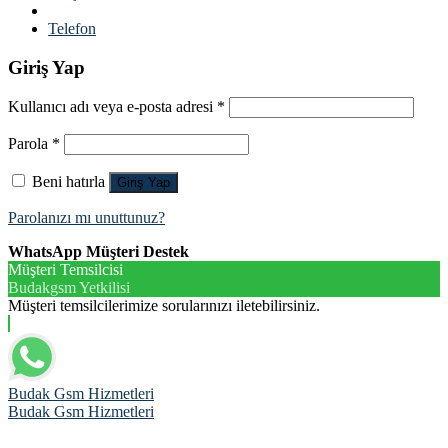
Telefon
Giriş Yap
Kullanıcı adı veya e-posta adresi
*
Parola
*
Beni hatırla
Giriş Yap
Parolanızı mı unuttunuz?
WhatsApp Müşteri Destek
Müşteri Temsilcisi
Budakgsm Yetkilisi
Müşteri temsilcilerimize sorularınızı iletebilirsiniz.
Budak Gsm Hizmetleri
Budak Gsm Hizmetleri