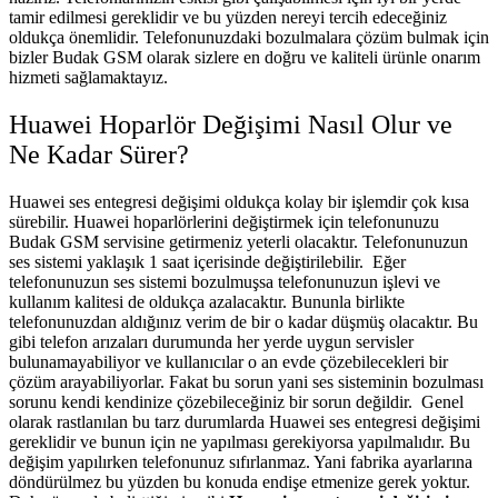
tamir edilmesi gereklidir ve bu yüzden nereyi tercih edeceğiniz
oldukça önemlidir. Telefonunuzdaki bozulmalara çözüm bulmak için
bizler Budak GSM olarak sizlere en doğru ve kaliteli ürünle onarım
hizmeti sağlamaktayız.
Huawei Hoparlör Değişimi Nasıl Olur ve
Ne Kadar Sürer?
Huawei ses entegresi değişimi oldukça kolay bir işlemdir çok kısa
sürebilir. Huawei hoparlörlerini değiştirmek için telefonunuzu
Budak GSM servisine getirmeniz yeterli olacaktır. Telefonunuzun
ses sistemi yaklaşık 1 saat içerisinde değiştirilebilir.
Eğer
telefonunuzun ses sistemi bozulmuşsa telefonunuzun işlevi ve
kullanım kalitesi de oldukça azalacaktır. Bununla birlikte
telefonunuzdan aldığınız verim de bir o kadar düşmüş olacaktır. Bu
gibi telefon arızaları durumunda her yerde uygun servisler
bulunamayabiliyor ve kullanıcılar o an evde çözebilecekleri bir
çözüm arayabiliyorlar. Fakat bu sorun yani ses sisteminin bozulması
sorunu kendi kendinize çözebileceğiniz bir sorun değildir.
Genel
olarak rastlanılan bu tarz durumlarda Huawei ses entegresi değişimi
gereklidir ve bunun için ne yapılması gerekiyorsa yapılmalıdır. Bu
değişim yapılırken telefonunuz sıfırlanmaz. Yani fabrika ayarlarına
döndürülmez bu yüzden bu konuda endişe etmenize gerek yoktur.