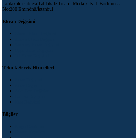
Tahtakale caddesi Tahtakale Ticaret Merkezi Kat: Bodrum -2
No:208 Eminönü/İstanbul
Ekran Değişimi
Xiaomi Ekran Değişimi
iPhone Ekran Değişimi
Samsung Ekran Değişimi
Oppo Ekran Değişimi
Tcl Ekran Değişimi
Teknik Servis Hizmetleri
Ekran Değişimi
Ahize Değişimi
Arka Cam Değişimi
Batarya Değişimi
Kasa Değişimi
Bilgiler
Kargo Gönderimi
Garanti Koşulları
Banka Hesap Numaralarımız