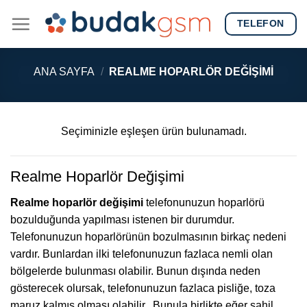
Skip
TELEFON
to
content
ANA SAYFA
/
REALME HOPARLÖR DEĞIŞIMI
Seçiminizle eşleşen ürün bulunamadı.
Realme Hoparlör Değişimi
Realme hoparlör değişimi
telefonunuzun hoparlörü
bozulduğunda yapılması istenen bir durumdur.
Telefonunuzun hoparlörünün bozulmasının birkaç nedeni
vardır. Bunlardan ilki telefonunuzun fazlaca nemli olan
bölgelerde bulunması olabilir. Bunun dışında neden
gösterecek olursak, telefonunuzun fazlaca pisliğe, toza
maruz kalmış olması olabilir.
Bunula birlikte eğer sahil