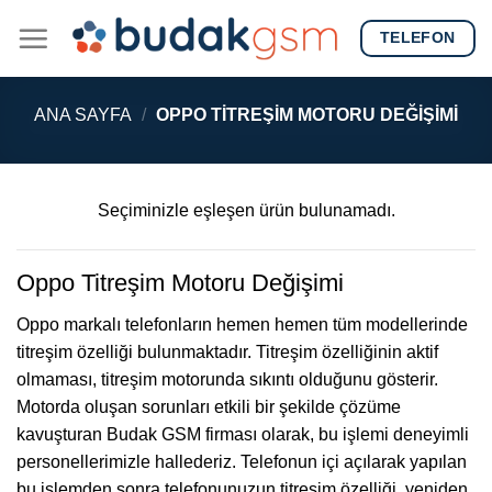
Skip
TELEFON
to
content
ANA SAYFA
/
OPPO TITREŞIM MOTORU DEĞIŞIMI
Seçiminizle eşleşen ürün bulunamadı.
Oppo Titreşim Motoru Değişimi
Oppo markalı telefonların hemen hemen tüm modellerinde
titreşim özelliği bulunmaktadır. Titreşim özelliğinin aktif
olmaması, titreşim motorunda sıkıntı olduğunu gösterir.
Motorda oluşan sorunları etkili bir şekilde çözüme
kavuşturan Budak GSM firması olarak, bu işlemi deneyimli
personellerimizle hallederiz. Telefonun içi açılarak yapılan
bu işlemden sonra telefonunuzun titreşim özelliği, yeniden