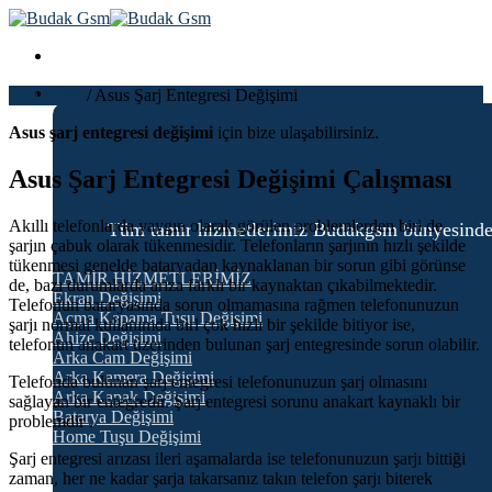
Skip
to
content
Tamir Hizmetleri
Ana Sayfa
/
Asus Şarj Entegresi Değişimi
Asus şarj entegresi değişimi
için bize ulaşabilirsiniz.
Asus Şarj Entegresi Değişimi Çalışması
Akıllı telefonlarda yaygın olarak görülen problemlerden biri de
Tüm tamir hizmetlerimiz Budakgsm bünyesinde 6 ay
şarjın çabuk olarak tükenmesidir. Telefonların şarjının hızlı şekilde
tükenmesi genelde bataryadan kaynaklanan bir sorun gibi görünse
TAMİR HİZMETLERİMİZ
de, bazı durumlarda arıza farklı bir kaynaktan çıkabilmektedir.
Ekran Değişimi
Telefonun bataryasında sorun olmamasına rağmen telefonunuzun
Açma Kapama Tuşu Değişimi
şarjı normal kullanımda birl çok hızlı bir şekilde bitiyor ise,
Ahize Değişimi
telefonun anakart üzerinden bulunan şarj entegresinde sorun olabilir.
Arka Cam Değişimi
Arka Kamera Değişimi
Telefonda bulunan şarj entegresi telefonunuzun şarj olmasını
Arka Kapak Değişimi
sağlayan bir entegredir. Şarj entegresi sorunu anakart kaynaklı bir
Batarya Değişimi
problemdir .
Home Tuşu Değişimi
Şarj entegresi arızası ileri aşamalarda ise telefonunuzun şarjı bittiği
zaman, her ne kadar şarja takarsanız takın telefon şarjı biterek