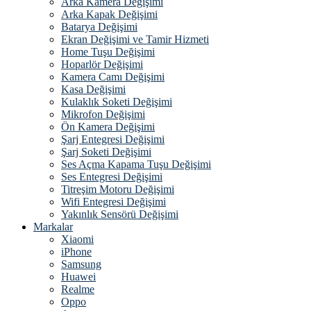
Arka Kamera Değişimi
Arka Kapak Değişimi
Batarya Değişimi
Ekran Değişimi ve Tamir Hizmeti
Home Tuşu Değişimi
Hoparlör Değişimi
Kamera Camı Değişimi
Kasa Değişimi
Kulaklık Soketi Değişimi
Mikrofon Değişimi
Ön Kamera Değişimi
Şarj Entegresi Değişimi
Şarj Soketi Değişimi
Ses Açma Kapama Tuşu Değişimi
Ses Entegresi Değişimi
Titreşim Motoru Değişimi
Wifi Entegresi Değişimi
Yakınlık Sensörü Değişimi
Markalar
Xiaomi
iPhone
Samsung
Huawei
Realme
Oppo