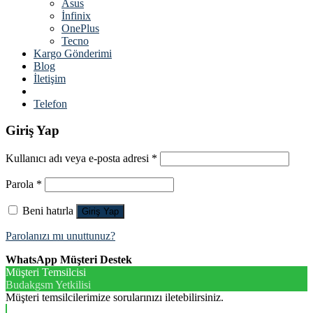
Asus
İnfinix
OnePlus
Tecno
Kargo Gönderimi
Blog
İletişim
Telefon
Giriş Yap
Kullanıcı adı veya e-posta adresi
*
Parola
*
Beni hatırla
Giriş Yap
Parolanızı mı unuttunuz?
WhatsApp Müşteri Destek
Müşteri Temsilcisi
Budakgsm Yetkilisi
Müşteri temsilcilerimize sorularınızı iletebilirsiniz.