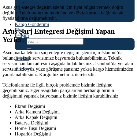
Asus
Asus şarj entegre değişim işlemi için fiyat bilgisi vermek doğru
İnfinix
değildir. Telefonunuzun modeline ve döviz kuruna bağlı olarak
OnePlus
fiyatlandırma değişmektedir.
Tecno
Kargo Gönderimi
Blog
Asus Şarj Entegresi Değişimi Yapan
İletişim
Yerler
Ara:
Asus marka telefon şarj entegre değişim işlemi için İstanbul’da
bulunan teknik servisimize başvuruda bulunabilirsiniz. Teknik
Telefon
servisimizin tam adresini aşağıda bulabilirsiniz . İstanbul’da yer alan
Telefon
servisimizde yüz yüze görüşme şansınız yoksa kargo hizmetimizden
yararlanabilirsiniz. Kargo hizmetimiz ücretsizdir.
Telefonlarınız ile ilgili birçok problemde bizimle iletişime
geçebilirsiniz. Eğer aşağıdaki parçalardan herhangi birinin
değişimini yapmak istiyorsanız bizimle iletişim kurabilirsiniz.
Ekran Değişimi
Arka Kamera Değişimi
Arka Kapak Değişimi
Batarya Değişimi
Home Tuşu Değişimi
Hoparlör Değişimi