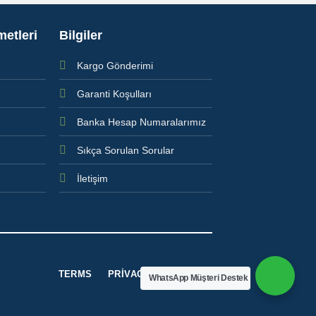
metleri
Bilgiler
Kargo Gönderimi
Garanti Koşulları
Banka Hesap Numaralarımız
Sıkça Sorulan Sorular
İletişim
TERMS
PRIVACY
COOKIES
WhatsApp Müşteri Destek