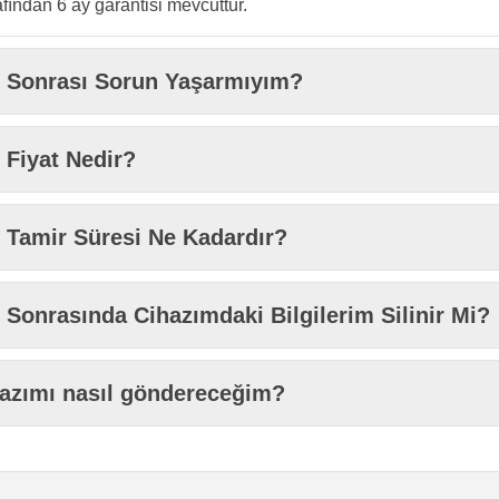
fından 6 ay garantisi mevcuttur.
i Sonrası Sorun Yaşarmıyım?
 Fiyat Nedir?
 Tamir Süresi Ne Kadardır?
 Sonrasında Cihazımdaki Bilgilerim Silinir Mi?
hazımı nasıl göndereceğim?