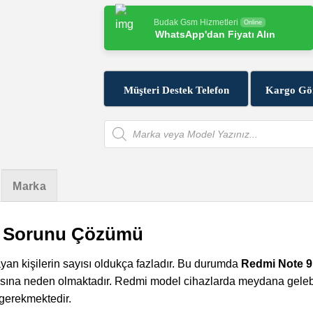
Budak Gsm Hizmetleri
Online
WhatsApp'dan Fiyatı Alın
Müşteri Destek Telefon
Kargo Gö
Products
search
Marka
s Sorunu Çözümü
an kişilerin sayısı oldukça fazladır. Bu durumda
Redmi Note 9
ılmasına neden olmaktadır. Redmi model cihazlarda meydana gele
gerekmektedir.