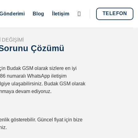
TELEFON
Gönderimi
Blog
İletişim
 DEĞIŞIMI
 Sorunu Çözümü
için Budak GSM olarak sizlere en iyi
86 numaralı WhatsApp iletişim
lgiye ulaşabilirsiniz. Budak GSM olarak
a sunmaya devam ediyoruz.
nlik gösterebilir. Güncel fiyat için bize
niz.