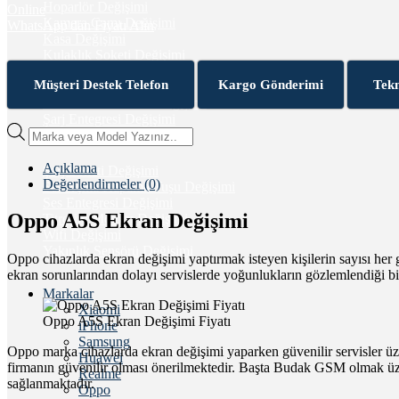
Hoparlör Değişimi
Online
Kamera Camı Değişimi
WhatsApp'dan Fiyatı Alın
Kasa Değişimi
Kulaklık Soketi Değişimi
Mikrofon Değişimi
Müşteri Destek Telefon
Kargo Gönderimi
Tekn
Ön Kamera Değişimi
Parmak İzi Sensörü Değişimi
Şarj Entegresi Değişimi
Products
search
Açıklama
Şarj Soketi Değişimi
Değerlendirmeler (0)
Ses Açma Kapama Tuşu Değişimi
Ses Entegresi Değişimi
Oppo A5S Ekran Değişimi
Titreşim Motoru Değişimi
Wifi Değişimi
Yakınlık Sensörü Değişimi
Oppo cihazlarda ekran değişimi yaptırmak isteyen kişilerin sayısı her 
ekran sorunlarından dolayı servislerde yoğunlukların gözlemlendiği bi
Markalar
Xiaomi
Oppo A5S Ekran Değişimi Fiyatı
iPhone
Samsung
Oppo marka cihazlarda ekran değişimi yaparken güvenilir servisler üze
Huawei
firmanın güvenilir olması önerilmektedir. Başta Budak GSM olmak üze
Realme
sağlanmaktadır.
Oppo