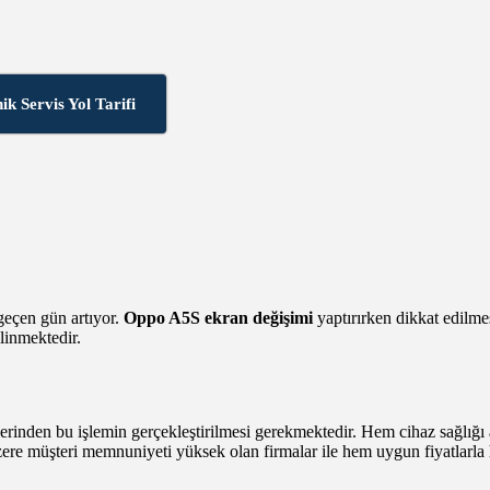
ik Servis Yol Tarifi
geçen gün artıyor.
Oppo A5S ekran değişimi
yaptırırken dikkat edilm
linmektedir.
rinden bu işlemin gerçekleştirilmesi gerekmektedir. Hem cihaz sağlığı 
re müşteri memnuniyeti yüksek olan firmalar ile hem uygun fiyatlarla 