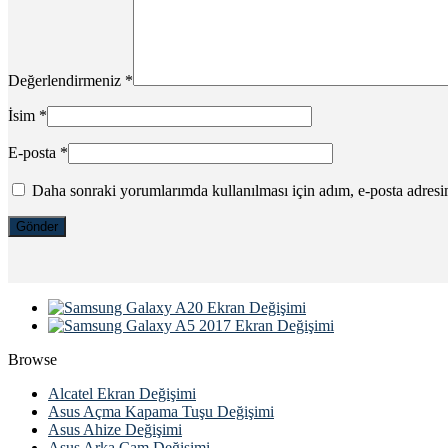
Değerlendirmeniz
*
İsim
*
E-posta
*
Daha sonraki yorumlarımda kullanılması için adım, e-posta adresim
Browse
Alcatel Ekran Değişimi
Asus Açma Kapama Tuşu Değişimi
Asus Ahize Değişimi
Asus Arka Cam Değişimi