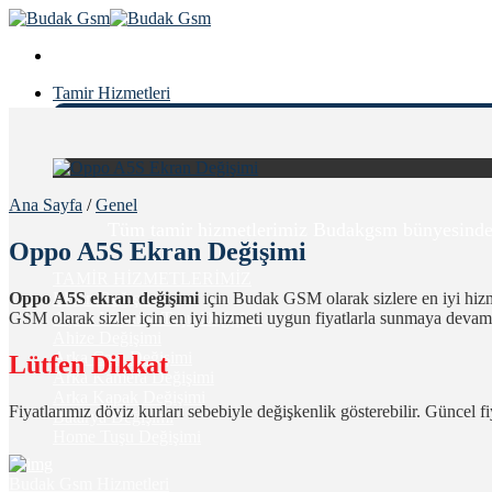
Skip
to
content
Tamir Hizmetleri
Ana Sayfa
/
Genel
Tüm tamir hizmetlerimiz Budakgsm bünyesinde 6 ay
Oppo A5S Ekran Değişimi
TAMİR HİZMETLERİMİZ
Oppo A5S ekran değişimi
için Budak GSM olarak sizlere en iyi hiz
Ekran Değişimi
GSM olarak sizler için en iyi hizmeti uygun fiyatlarla sunmaya devam
Açma Kapama Tuşu Değişimi
Ahize Değişimi
Arka Cam Değişimi
Lütfen Dikkat
Arka Kamera Değişimi
Arka Kapak Değişimi
Fiyatlarımız döviz kurları sebebiyle değişkenlik gösterebilir. Güncel 
Batarya Değişimi
Home Tuşu Değişimi
Budak Gsm Hizmetleri