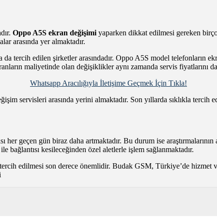
adır.
Oppo A5S ekran değişimi
yaparken dikkat edilmesi gereken bir
ar arasında yer almaktadır.
 da tercih edilen şirketler arasındadır. Oppo A5S model telefonların ekr
nların maliyetinde olan değişiklikler aynı zamanda servis fiyatlarını d
Whatsapp Aracılığıyla İletişime Geçmek İçin Tıkla!
im servisleri arasında yerini almaktadır. Son yıllarda sıklıkla tercih 
sı her geçen gün biraz daha artmaktadır. Bu durum ise araştırmalarının
le bağlantısı kesileceğinden özel aletlerle işlem sağlanmaktadır.
 tercih edilmesi son derece önemlidir. Budak GSM, Türkiye’de hizmet ve
i