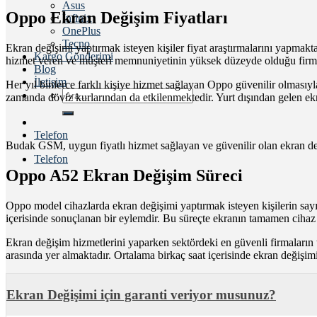
Asus
Oppo Ekran Değişim Fiyatları
İnfinix
OnePlus
Tecno
Ekran değişimi yaptırmak isteyen kişiler fiyat araştırmalarını yapmakt
Kargo Gönderimi
hizmet veren ve müşteri memnuniyetinin yüksek düzeyde olduğu firmal
Blog
İletişim
Her yıl binlerce farklı kişiye hizmet sağlayan Oppo güvenilir olmasıyla
Ara:
zamanda döviz kurlarından da etkilenmektedir. Yurt dışından gelen ekra
Telefon
Budak GSM, uygun fiyatlı hizmet sağlayan ve güvenilir olan ekran değiş
Telefon
Oppo A52 Ekran Değişim Süreci
Oppo model cihazlarda ekran değişimi yaptırmak isteyen kişilerin sayı
içerisinde sonuçlanan bir eylemdir. Bu süreçte ekranın tamamen cihaz i
Ekran değişim hizmetlerini yaparken sektördeki en güvenli firmaların
arasında yer almaktadır. Ortalama birkaç saat içerisinde ekran değişim
Ekran Değişimi için garanti veriyor musunuz?