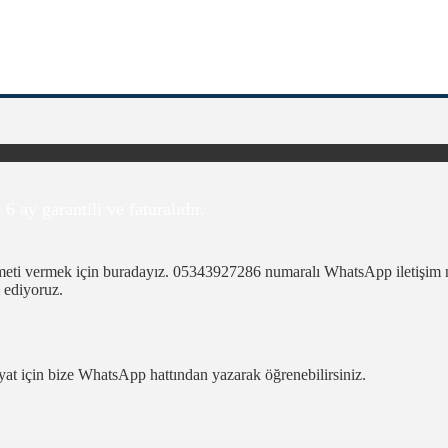
 garantili ve faturalıdır.
meti vermek için buradayız. 05343927286 numaralı WhatsApp iletişim num
 ediyoruz.
fiyat için bize WhatsApp hattından yazarak öğrenebilirsiniz.