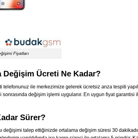
işimi Fiyatları
 Değişim Ücreti Ne Kadar?
ti telefonunuz ile merkezimize gelerek ücretsiz arıza tespiti yapıl
si sonrasında değişim işlemi uygulanır. En uygun fiyat garantisi 
adar Sürer?
değişimi talep ettiğinizde ortalama değişim süresi 30 dakikadı
e gönderim yapıldığında ise kargo süreci ile ortalama 5 gündür. K