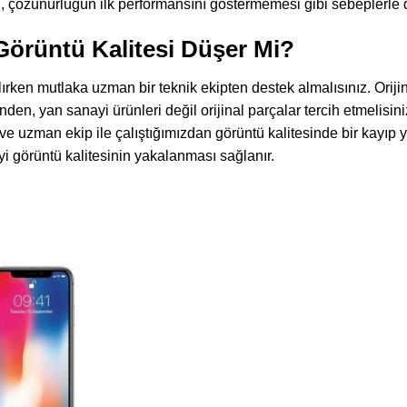
, çözünürlüğün ilk performansını göstermemesi gibi sebeplerle 
örüntü Kalitesi Düşer Mi?
lırken mutlaka uzman bir teknik ekipten destek almalısınız. Oriji
nden, yan sanayi ürünleri değil orijinal parçalar tercih etmeli
r ve uzman ekip ile çalıştığımızdan görüntü kalitesinde bir kayı
iyi görüntü kalitesinin yakalanması sağlanır.