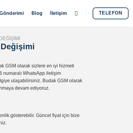
TELEFON
Gönderimi
Blog
İletişim
DEĞIŞIMI
 Değişimi
ak GSM olarak sizlere en iyi hizmeti
36 numaralı WhatsApp iletişim
lgiye ulaşabilirsiniz. Budak GSM olarak
a sunmaya devam ediyoruz.
nlik gösterebilir. Güncel fiyat için bize
niz.