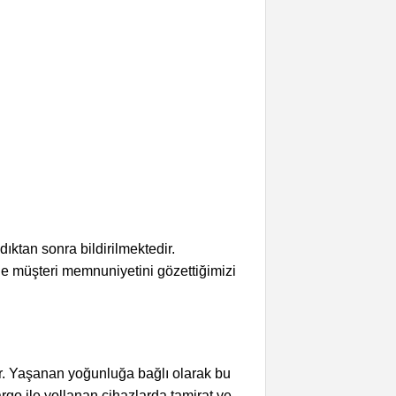
dıktan sonra bildirilmektedir.
ile müşteri memnuniyetini gözettiğimizi
r. Yaşanan yoğunluğa bağlı olarak bu
argo ile yollanan cihazlarda tamirat ve