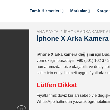
Tamir Hizmetleri
Markalar
Kargo 
ANA SAYFA
/
IPHONE ARKA KAMERA 
İphone X Arka Kamera
iPhone X arka kamera değişimi
için Bud
vermek için buradayız. +90 (501) 102 37 
numaramızdan bize ulaşabilir ve detaylı bi
sizler için en iyi hizmeti uygun fiyatlarl
Lütfen Dikkat
Fiyatlarımız döviz kurları sebebiyle değişke
WhatsApp hattından yazarak öğrenebilirsi