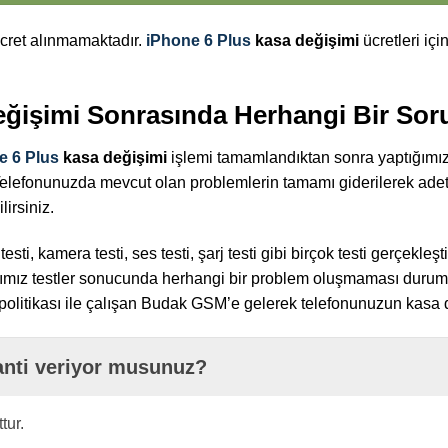
ücret alınmamaktadır.
iPhone 6 Plus
kasa değişimi
ücretleri içi
eğişimi Sonrasında Herhangi Bir Sor
e 6 Plus
kasa değişimi
işlemi tamamlandıktan sonra yaptığımız t
Telefonunuzda mevcut olan problemlerin tamamı giderilerek adeta 
irsiniz.
, kamera testi, ses testi, şarj testi gibi birçok testi gerçekleşt
ğımız testler sonucunda herhangi bir problem oluşmaması durumu
at politikası ile çalışan Budak GSM’e gelerek telefonunuzun kasa d
anti veriyor musunuz?
tur.