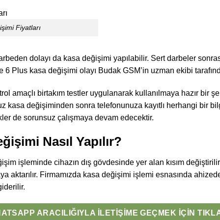
şimi Fiyatları
darbeden dolayı da kasa değişimi yapılabilir. Sert darbeler sonr
e 6 Plus kasa değişimi olayı Budak GSM’in uzman ekibi tarafında
ol amaçlı birtakım testler uygulanarak kullanılmaya hazır bir şek
 kasa değişiminden sonra telefonunuza kayıtlı herhangi bir bilg
kler de sorunsuz çalışmaya devam edecektir.
ğişimi Nasıl Yapılır?
şim işleminde cihazın dış gövdesinde yer alan kısım değiştiril
saya aktarılır. Firmamızda kasa değişimi işlemi esnasında ahiz
iderilir.
ATSAPP ARACILIĞIYLA İLETIŞIME GEÇMEK İÇIN TIKL