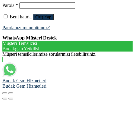
Parola
*
Beni hatırla
Giriş Yap
Parolanızı mı unuttunuz?
WhatsApp Müşteri Destek
Müşteri Temsilcisi
Budakgsm Yetkilisi
Müşteri temsilcilerimize sorularınızı iletebilirsiniz.
Budak Gsm Hizmetleri
Budak Gsm Hizmetleri