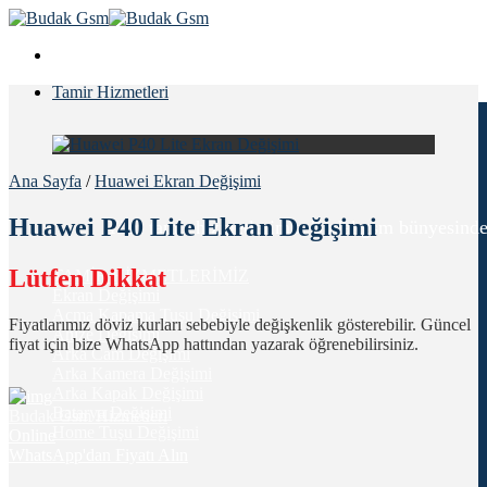
Skip
to
content
Tamir Hizmetleri
Ana Sayfa
/
Huawei Ekran Değişimi
Huawei P40 Lite Ekran Değişimi
Tüm tamir hizmetlerimiz Budakgsm bünyesinde 6 ay
Lütfen Dikkat
TAMİR HİZMETLERİMİZ
Ekran Değişimi
Açma Kapama Tuşu Değişimi
Fiyatlarımız döviz kurları sebebiyle değişkenlik gösterebilir. Güncel
Ahize Değişimi
fiyat için bize WhatsApp hattından yazarak öğrenebilirsiniz.
Arka Cam Değişimi
Arka Kamera Değişimi
Arka Kapak Değişimi
Batarya Değişimi
Budak Gsm Hizmetleri
Home Tuşu Değişimi
Online
WhatsApp'dan Fiyatı Alın