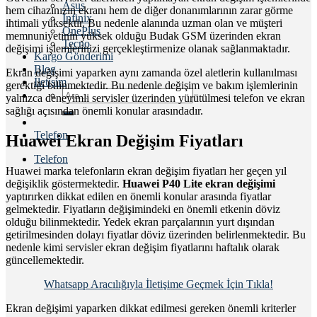
Asus
hem cihazınızın ekranı hem de diğer donanımlarının zarar görme
İnfinix
ihtimali yüksektir. Bu nedenle alanında uzman olan ve müşteri
OnePlus
memnuniyetinin yüksek olduğu Budak GSM üzerinden ekran
Tecno
değişimi işlemlerinizi gerçekleştirmenize olanak sağlanmaktadır.
Kargo Gönderimi
Blog
Ekran değişimi yaparken aynı zamanda özel aletlerin kullanılması
İletişim
gerektiği bilinmektedir. Bu nedenle değişim ve bakım işlemlerinin
Ara:
yalnızca deneyimli servisler üzerinden yürütülmesi telefon ve ekran
sağlığı açısından önemli konular arasındadır.
Telefon
Huawei Ekran Değişim Fiyatları
Telefon
Huawei marka telefonların ekran değişim fiyatları her geçen yıl
değişiklik göstermektedir.
Huawei P40 Lite ekran değişimi
yaptırırken dikkat edilen en önemli konular arasında fiyatlar
gelmektedir. Fiyatların değişimindeki en önemli etkenin döviz
olduğu bilinmektedir. Yedek ekran parçalarının yurt dışından
getirilmesinden dolayı fiyatlar döviz üzerinden belirlenmektedir. Bu
nedenle kimi servisler ekran değişim fiyatlarını haftalık olarak
güncellemektedir.
Whatsapp Aracılığıyla İletişime Geçmek İçin Tıkla!
Ekran değişimi yaparken dikkat edilmesi gereken önemli kriterler