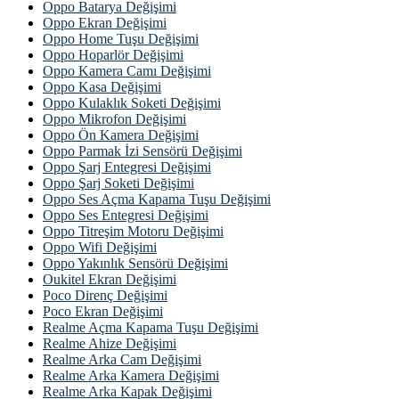
Oppo Batarya Değişimi
Oppo Ekran Değişimi
Oppo Home Tuşu Değişimi
Oppo Hoparlör Değişimi
Oppo Kamera Camı Değişimi
Oppo Kasa Değişimi
Oppo Kulaklık Soketi Değişimi
Oppo Mikrofon Değişimi
Oppo Ön Kamera Değişimi
Oppo Parmak İzi Sensörü Değişimi
Oppo Şarj Entegresi Değişimi
Oppo Şarj Soketi Değişimi
Oppo Ses Açma Kapama Tuşu Değişimi
Oppo Ses Entegresi Değişimi
Oppo Titreşim Motoru Değişimi
Oppo Wifi Değişimi
Oppo Yakınlık Sensörü Değişimi
Oukitel Ekran Değişimi
Poco Direnç Değişimi
Poco Ekran Değişimi
Realme Açma Kapama Tuşu Değişimi
Realme Ahize Değişimi
Realme Arka Cam Değişimi
Realme Arka Kamera Değişimi
Realme Arka Kapak Değişimi