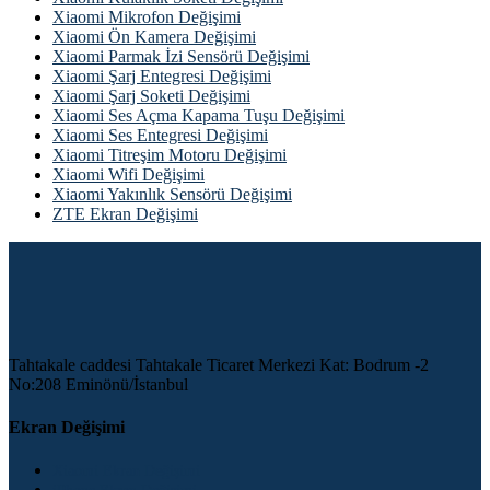
Xiaomi Mikrofon Değişimi
Xiaomi Ön Kamera Değişimi
Xiaomi Parmak İzi Sensörü Değişimi
Xiaomi Şarj Entegresi Değişimi
Xiaomi Şarj Soketi Değişimi
Xiaomi Ses Açma Kapama Tuşu Değişimi
Xiaomi Ses Entegresi Değişimi
Xiaomi Titreşim Motoru Değişimi
Xiaomi Wifi Değişimi
Xiaomi Yakınlık Sensörü Değişimi
ZTE Ekran Değişimi
Tahtakale caddesi Tahtakale Ticaret Merkezi Kat: Bodrum -2
No:208 Eminönü/İstanbul
Ekran Değişimi
Xiaomi Ekran Değişimi