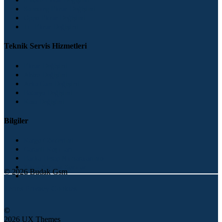
iPhone Ekran Değişimi
Samsung Ekran Değişimi
Oppo Ekran Değişimi
Tcl Ekran Değişimi
Teknik Servis Hizmetleri
Ekran Değişimi
Ahize Değişimi
Arka Cam Değişimi
Batarya Değişimi
Kasa Değişimi
Bilgiler
Kargo Gönderimi
Garanti Koşulları
Banka Hesap Numaralarımız
Sıkça Sorulan Sorular
© 2026 Budak Gsm
İletişim
Terms
Privacy
Cookies
©
2026 UX Themes