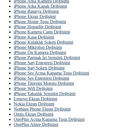
iPhone Arka Kamera Değişimi
iPhone Arka Kapak Değişimi
iPhone Batarya Değişimi
iPhone Ekran Değişimi
iPhone Home Tuşu Değişimi
iPhone Hoparlör Değişimi
iPhone Kamera Camı Değişimi
iPhone Kasa Değişimi
iPhone Kulaklık Soketi Değişimi
iPhone Mikrofon Değişimi
iPhone Ön Kamera Değişimi
iPhone Parmak İzi Sensörü Değişimi
iPhone Şarj Entegresi Değişimi
iPhone Şarj Soketi Değişimi
iPhone Ses Açma Kapama Tuşu Değişimi
iPhone Ses Entegresi Değişimi
iPhone Titreşim Motoru Değişimi
iPhone Wifi Değişimi
iPhone Yakınlık Sensörü Değişimi
Lenovo Ekran Değişimi
Nokia Ekran Değişimi
Nothing Phone Ekran Değişimi
Omix Ekran Değişimi
OnePlus Açma Kapama Tuşu Değişimi
OnePlus Ahize Değişimi