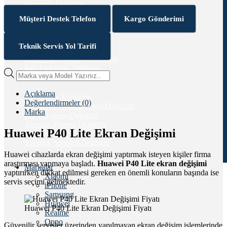
Hoparlör Değişimi
Kamera Camı Değişimi
Müşteri Destek Telefon
Kargo Gönderimi
Kasa Değişimi
Kulaklık Soketi Değişimi
Mikrofon Değişimi
Teknik Servis Yol Tarifi
Ön Kamera Değişimi
Parmak İzi Sensörü Değişimi
Şarj Entegresi Değişimi
Products
search
Açıklama
Şarj Soketi Değişimi
Değerlendirmeler (0)
Ses Açma Kapama Tuşu Değişimi
Marka
Ses Entegresi Değişimi
Titreşim Motoru Değişimi
Huawei P40 Lite Ekran Değişimi
Wifi Değişimi
Yakınlık Sensörü Değişimi
Huawei cihazlarda ekran değişimi yaptırmak isteyen kişiler firma
araştırması yapmaya başladı.
Huawei P40 Lite ekran değişimi
Markalar
yaptırırken dikkat edilmesi gereken en önemli konuların başında ise
Xiaomi
servis seçimi gelmektedir.
iPhone
Samsung
Huawei
Huawei P40 Lite Ekran Değişimi Fiyatı
Realme
Oppo
Güvenilir servisler üzerinden yapılmayan ekran değişim işlemlerinde