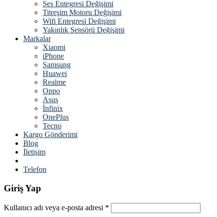
Ses Entegresi Değişimi
Titreşim Motoru Değişimi
Wifi Entegresi Değişimi
Yakınlık Sensörü Değişimi
Markalar
Xiaomi
iPhone
Samsung
Huawei
Realme
Oppo
Asus
İnfinix
OnePlus
Tecno
Kargo Gönderimi
Blog
İletişim
Telefon
Giriş Yap
Kullanıcı adı veya e-posta adresi
*