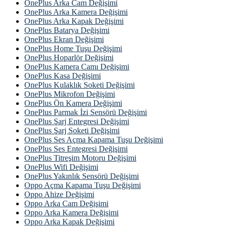
OnePlus Arka Cam Değişimi
OnePlus Arka Kamera Değişimi
OnePlus Arka Kapak Değişimi
OnePlus Batarya Değişimi
OnePlus Ekran Değişimi
OnePlus Home Tuşu Değişimi
OnePlus Hoparlör Değişimi
OnePlus Kamera Camı Değişimi
OnePlus Kasa Değişimi
OnePlus Kulaklık Soketi Değişimi
OnePlus Mikrofon Değişimi
OnePlus Ön Kamera Değişimi
OnePlus Parmak İzi Sensörü Değişimi
OnePlus Şarj Entegresi Değişimi
OnePlus Şarj Soketi Değişimi
OnePlus Ses Açma Kapama Tuşu Değişimi
OnePlus Ses Entegresi Değişimi
OnePlus Titreşim Motoru Değişimi
OnePlus Wifi Değişimi
OnePlus Yakınlık Sensörü Değişimi
Oppo Açma Kapama Tuşu Değişimi
Oppo Ahize Değişimi
Oppo Arka Cam Değişimi
Oppo Arka Kamera Değişimi
Oppo Arka Kapak Değişimi