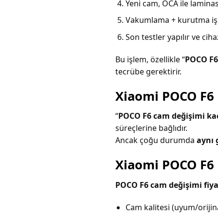
Yeni cam, OCA ile laminasy
Vakumlama + kurutma işl
Son testler yapılır ve cihaz
Bu işlem, özellikle “
POCO F6
tecrübe gerektirir.
Xiaomi POCO F6 
“
POCO F6 cam değişimi kaç
süreçlerine bağlıdır.
Ancak çoğu durumda
aynı 
Xiaomi POCO F6 C
POCO F6 cam değişimi fiya
Cam kalitesi (uyum/orijina