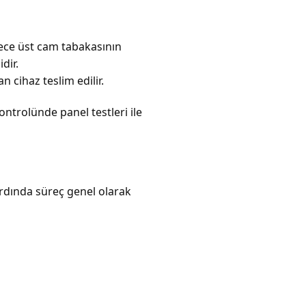
ece üst cam tabakasının
dir.
cihaz teslim edilir.
ontrolünde panel testleri ile
dında süreç genel olarak