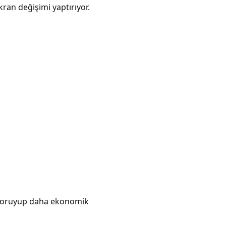
ran değişimi yaptırıyor.
ı koruyup daha ekonomik