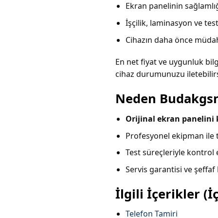
Ekran panelinin sağlamlığı
İşçilik, laminasyon ve tes
Cihazın daha önce müda
En net fiyat ve uygunluk bilg
cihaz durumunuzu iletebilirs
Neden Budakgsm
Orijinal ekran panelin
Profesyonel ekipman ile 
Test süreçleriyle kontrol 
Servis garantisi ve şeffaf
İlgili İçerikler (İ
Telefon Tamiri