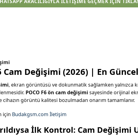
HATSAPP ARACILIĞIYLA İLETIŞIME GEÇMEK İÇIN TIKLA
şimi
 Cam Değişimi (2026) | En Güncel
şimi
, ekran görüntüsü ve dokunmatik sağlamken yalnızca kı
lenmesidir.
POCO F6 ön cam değişimi
sayesinde orijinal ek
r ve cihazın görüntü kalitesi bozulmadan onarım tamamlanır.
m için
Budakgsm.com İletişim
rıldıysa İlk Kontrol: Cam Değişimi