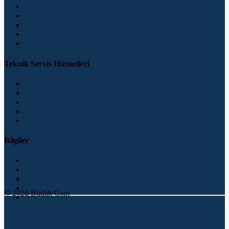
Xiaomi Ekran Değişimi
iPhone Ekran Değişimi
Samsung Ekran Değişimi
Oppo Ekran Değişimi
Tcl Ekran Değişimi
Teknik Servis Hizmetleri
Ekran Değişimi
Ahize Değişimi
Arka Cam Değişimi
Batarya Değişimi
Kasa Değişimi
Bilgiler
Kargo Gönderimi
Garanti Koşulları
Banka Hesap Numaralarımız
Sıkça Sorulan Sorular
© 2026 Budak Gsm
İletişim
Terms
Privacy
Cookies