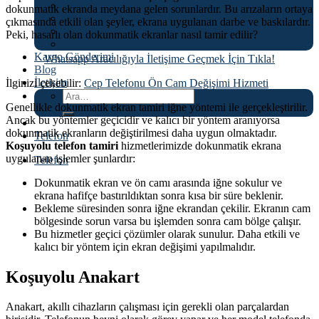
Asus
dokunmatik ekranda meydana gelen sorunlardır. Bu arızaların ortaya
İnfinix
çıkmasında etkili olan şeyler, ekrana uygulanan darbe ve baskılardır.
OnePlus
Peki, hasarlı olan dokunmatik ekranlar nasıl tamir edilir?
Tecno
Kargo Gönderimi
Whatsapp Aracılığıyla İletişime Geçmek İçin Tıkla!
Blog
İletişim
İlginizi çekebilir:
Cep Telefonu Ön Cam Değişimi Hizmeti
Ara:
Genellikle dokunmatik ekran tamiri iğne yöntemi ile gerçekleştirilir.
Ancak bu yöntemler geçicidir ve kalıcı bir yöntem aranıyorsa
dokunmatik ekranların değiştirilmesi daha uygun olmaktadır.
Telefon
Koşuyolu telefon tamiri
hizmetlerimizde dokunmatik ekrana
uygulanan işlemler şunlardır:
Telefon
Dokunmatik ekran ve ön camı arasında iğne sokulur ve
ekrana hafifçe bastırıldıktan sonra kısa bir süre beklenir.
Bekleme süresinden sonra iğne ekrandan çekilir. Ekranın cam
bölgesinde sorun varsa bu işlemden sonra cam bölge çalışır.
Bu hizmetler geçici çözümler olarak sunulur. Daha etkili ve
kalıcı bir yöntem için ekran değişimi yapılmalıdır.
Koşuyolu Anakart
Anakart, akıllı cihazların çalışması için gerekli olan parçalardan