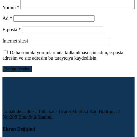
Yorum
*
Ad
*
E-posta
*
İnternet sitesi
Daha sonraki yorumlarımda kullanılması için adım, e-posta
adresim ve site adresim bu tarayıcıya kaydedilsin.
Tahtakale caddesi Tahtakale Ticaret Merkezi Kat: Bodrum -2
No:208 Eminönü/İstanbul
Ekran Değişimi