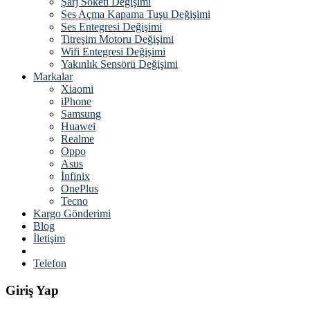
Şarj Soketi Değişimi
Ses Açma Kapama Tuşu Değişimi
Ses Entegresi Değişimi
Titreşim Motoru Değişimi
Wifi Entegresi Değişimi
Yakınlık Sensörü Değişimi
Markalar
Xiaomi
iPhone
Samsung
Huawei
Realme
Oppo
Asus
İnfinix
OnePlus
Tecno
Kargo Gönderimi
Blog
İletişim
Telefon
Giriş Yap