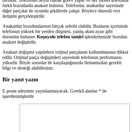
birisidir. Telefonun beyni olarak görev yapar ve her model telefonda
farklı boyutlarda anakart bulunur. Telefonlar, anakartlar sayesinde
diğer parçalar ile uyumlu şekillerde çalışır. Böylece düzenli veri
iletişimi gerçekleştirilir.
Anakartlar bozulmalarının birçok sebebi olabilir. Bunların içerisinde
telefonun yüksek bir yerden düşmesi, yanlış akım ayarı gibi
durumlar bulunur.
Koşuyolu telefon tamiri
işlemlerimizde bozulan
anakart değiştirilir.
Anakart değişimi yapılırken orijinal parçaların kullanılmasına dikkat
edilir. Orijinal parça değişimleri sayesinde telefonun performansı
yükselir. Böyle sorunlar ile karşılaştığınızda firmamızdan gerekli
bilgi ve desteği alabilirsiniz.
Bir yanıt yazın
E-posta adresiniz yayınlanmayacak.
Gerekli alanlar
*
ile
işaretlenmişlerdir