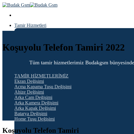
Skip
to
content
Tamir Hizmetleri
Blog
Koşuyolu Telefon Tamiri 2022
Tüm tamir hizmetlerimiz Budakgsm bünyesinde 6 ay
TAMİR HİZMETLERİMİZ
Ekran Değişimi
Açma Kapama Tuşu Değişimi
Ahize Değişimi
Arka Cam Değişimi
Arka Kamera Değişimi
Arka Kapak Değişimi
Batarya Değişimi
Home Tuşu Değişimi
Koşuyolu Telefon Tamiri