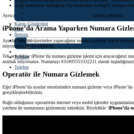
Asus
Artık numaranız aradığınız kişi tarafından özel/gizli numara ol
İnfinix
OnePlus
Ayrıca
iPhone Numara Engelleme Nasıl Yapılır
ilginizi çekebilir.
Tecno
Kargo Gönderimi
iPhone’da Arama Yaparken Numara Gizl
Blog
İletişim
Ara:
Ayarlar menüsü üzerinden yapacağınız numara gizleme işlemi butonu, te
istiyorsanız bu da mümkün.
Tek seferliğine iPhone’da numara gizleme işlemi için arayacağınız n
Telefon
aramak istiyorsanız. Numarayı #31#05553332211 olarak tuşladığınızda
Telefon
Operatör ile Numara Gizlemek
Eğer iPhone’da ayarlar menüsünden numara gizleme veya iPhone’da ar
gerçekleştirebilirsiniz.
Bağlı olduğunuz operatörün internet veya mobil işlemler uygulamaların
yardımı ile numaranızı gizlemeniz mümkün. Böylelikle ‘
iPhone’da nu