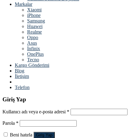
Markalar
Xiaomi
iPhone
Samsung
Huawei
Realme
Oppo
Asus
İnfinix
OnePlus
Tecno
Kargo Gönderimi
Blog
İletişim
Telefon
Giriş Yap
Kullanıcı adı veya e-posta adresi
*
Parola
*
Beni hatırla
Giriş Yap