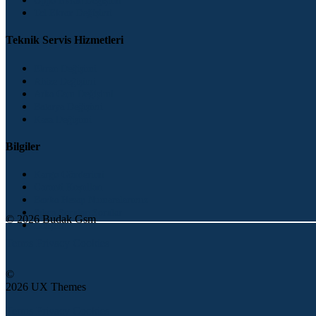
Oppo Ekran Değişimi
Tcl Ekran Değişimi
Teknik Servis Hizmetleri
Ekran Değişimi
Ahize Değişimi
Arka Cam Değişimi
Batarya Değişimi
Kasa Değişimi
Bilgiler
Kargo Gönderimi
Garanti Koşulları
Banka Hesap Numaralarımız
Sıkça Sorulan Sorular
© 2026 Budak Gsm
İletişim
Terms
Privacy
Cookies
©
2026 UX Themes
Terms
Privacy
Cookies