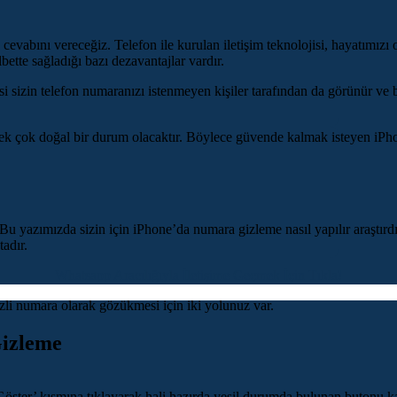
cevabını vereceğiz. Telefon ile kurulan iletişim teknolojisi, hayatımızı 
ette sağladığı bazı dezavantajlar vardır.
sizin telefon numaranızı istenmeyen kişiler tarafından da görünür ve bili
ok doğal bir durum olacaktır. Böylece güvende kalmak isteyen iPhone 
 yazımızda sizin için iPhone’da numara gizleme nasıl yapılır araştırdık
adır.
Whatsapp Aracılığıyla İletişime Geçmek İçin Tıkla!
izli numara olarak gözükmesi için iki yolunuz var.
izleme
öster’ kısmına tıklayarak hali hazırda yeşil durumda bulunan butonu k