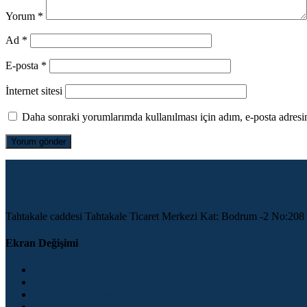
Yorum
*
Ad
*
E-posta
*
İnternet sitesi
Daha sonraki yorumlarımda kullanılması için adım, e-posta adresim
Tahtakale caddesi Tahtakale Ticaret Merkezi Kat: Bodrum -2 No:208
Ekran Değişimi
Xiaomi Ekran Değişimi
iPhone Ekran Değişimi
Samsung Ekran Değişimi