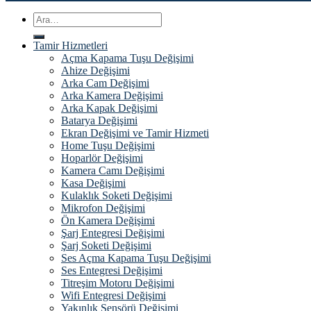
Ara:
Tamir Hizmetleri
Açma Kapama Tuşu Değişimi
Ahize Değişimi
Arka Cam Değişimi
Arka Kamera Değişimi
Arka Kapak Değişimi
Batarya Değişimi
Ekran Değişimi ve Tamir Hizmeti
Home Tuşu Değişimi
Hoparlör Değişimi
Kamera Camı Değişimi
Kasa Değişimi
Kulaklık Soketi Değişimi
Mikrofon Değişimi
Ön Kamera Değişimi
Şarj Entegresi Değişimi
Şarj Soketi Değişimi
Ses Açma Kapama Tuşu Değişimi
Ses Entegresi Değişimi
Titreşim Motoru Değişimi
Wifi Entegresi Değişimi
Yakınlık Sensörü Değişimi