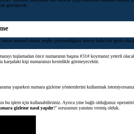
arak gözükecek.
eme
krar manuel olarak yeşile çevirmediğiniz sürece kalıcı bir işlem olacak
umarayı tuşlamadan önce numaranın başına #31# koymanız yeterli olaca
 karşıdaki kişi numaranızı kesinlikle görmeyecektir.
ama yaparken numara gizleme yöntemlerini kullanmak istemiyorsanız, 
ı bu işlem için kullanabilirsiniz. Ayrıca yine bağlı olduğunuz operatör
mara gizleme nasıl yapılır
?’ sorusunun yanıtını vermiş olduk.