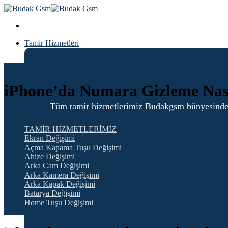
Skip
to
content
Tamir Hizmetleri
Blog
iPhone’da Numara Gizleme Nası
Tüm tamir hizmetlerimiz Budakgsm bünyesinde 6 ay
TAMİR HİZMETLERİMİZ
Ekran Değişimi
Açma Kapama Tuşu Değişimi
Ahize Değişimi
Arka Cam Değişimi
Arka Kamera Değişimi
Arka Kapak Değişimi
Batarya Değişimi
Home Tuşu Değişimi