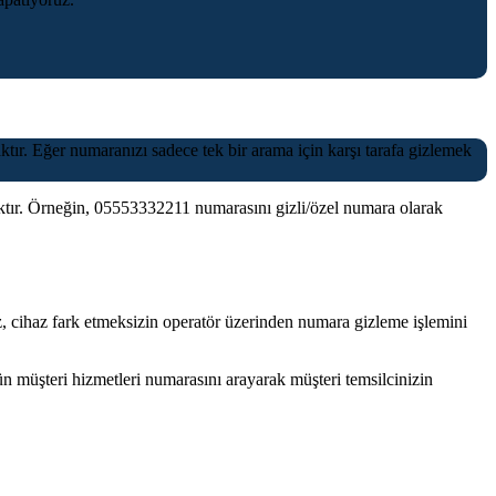
tır. Eğer numaranızı sadece tek bir arama için karşı tarafa gizlemek
ktır. Örneğin, 05553332211 numarasını gizli/özel numara olarak
cihaz fark etmeksizin operatör üzerinden numara gizleme işlemini
ün müşteri hizmetleri numarasını arayarak müşteri temsilcinizin