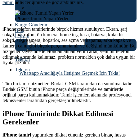
tamiri
adlı içeriğimize de göz atabilirsiniz.
Asus
İnfinix
OnePlus
iPhone Tamiri Yapan Yerler
Tecno
Kargo Gönderimi
iPhone telefon tamirlerinde birçok hizmet sunuluyor. Ekran, şarj
Blog
soketi, mikrofon, ön kamera, home tuş, kasa, batarya, kulaklık
İletişim
soketi, arka kamera, hoparlör, ses açma ve kapama, arka kapak ve
Ara:
kamera camı gibi birçok parçanın tamir ve değişimi mümkündür. Bu
hizmetler sayesinde telefondan alınan verim artar, yeni bir telefon
edinmek zorunda kalınmaz, problem normalden çok daha uygun bir
Telefon
fiyata çözülür.
Telefon
Whatsapp Aracılığıyla İletişime Geçmek İçin Tıkla!
Tüm bu tamir hizmetleri Budak GSM tarafından da sunulmaktadır.
Budak GSM bütün iPhone parça değişimlerinde ve tamirlerde
orijinal parça kullanmaktadır. Tamir işlemleri alanında profesyonel
teknisyenler tarafından gerçekleştirilmektedir.
iPhone Tamirinde Dikkat Edilmesi
Gerekenler
iPhone tamiri
yaptırırken dikkat etmeniz gereken birkaç husus