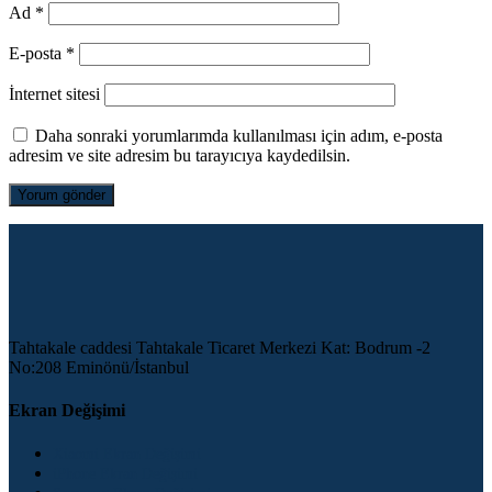
Ad
*
E-posta
*
İnternet sitesi
Daha sonraki yorumlarımda kullanılması için adım, e-posta
adresim ve site adresim bu tarayıcıya kaydedilsin.
Tahtakale caddesi Tahtakale Ticaret Merkezi Kat: Bodrum -2
No:208 Eminönü/İstanbul
Ekran Değişimi
Xiaomi Ekran Değişimi
iPhone Ekran Değişimi