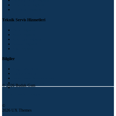
Samsung Ekran Değişimi
Oppo Ekran Değişimi
Tcl Ekran Değişimi
Teknik Servis Hizmetleri
Ekran Değişimi
Ahize Değişimi
Arka Cam Değişimi
Batarya Değişimi
Kasa Değişimi
Bilgiler
Kargo Gönderimi
Garanti Koşulları
Banka Hesap Numaralarımız
Sıkça Sorulan Sorular
© 2026 Budak Gsm
İletişim
Terms
Privacy
Cookies
©
2026 UX Themes