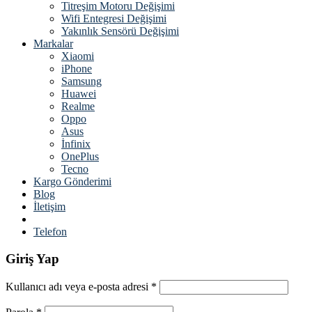
Titreşim Motoru Değişimi
Wifi Entegresi Değişimi
Yakınlık Sensörü Değişimi
Markalar
Xiaomi
iPhone
Samsung
Huawei
Realme
Oppo
Asus
İnfinix
OnePlus
Tecno
Kargo Gönderimi
Blog
İletişim
Telefon
Giriş Yap
Kullanıcı adı veya e-posta adresi
*