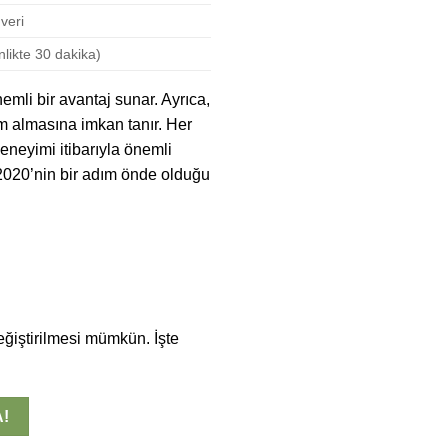
 veri
nlikte 30 dakika)
mli bir avantaj sunar. Ayrıca,
im almasına imkan tanır. Her
deneyimi itibarıyla önemli
E 2020’nin bir adım önde olduğu
ğiştirilmesi mümkün. İşte
A!