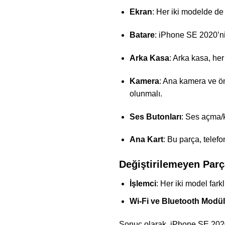
Ekran
: Her iki modelde de
Batare
: iPhone SE 2020’nin
Arka Kasa
: Arka kasa, he
Kamera
: Ana kamera ve ön
olunmalı.
Ses Butonları
: Ses açma/
Ana Kart
: Bu parça, telef
Değiştirilemeyen Parç
İşlemci
: Her iki model fark
Wi-Fi ve Bluetooth Modüll
Sonuç olarak, iPhone SE 2020 