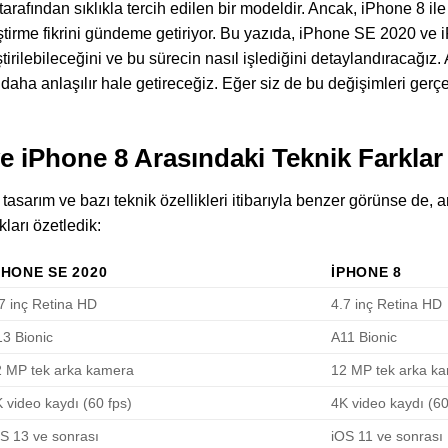
tarafından sıklıkla tercih edilen bir modeldir. Ancak, iPhone 8 il
iştirme fikrini gündeme getiriyor. Bu yazıda, iPhone SE 2020 ve 
ştirilebileceğini ve bu sürecin nasıl işlediğini detaylandıracağız
daha anlaşılır hale getireceğiz. Eğer siz de bu değişimleri ger
e iPhone 8 Arasındaki Teknik Farklar
sarım ve bazı teknik özellikleri itibarıyla benzer görünse de, ara
ları özetledik:
PHONE SE 2020
IPHONE 8
7 inç Retina HD
4.7 inç Retina HD
3 Bionic
A11 Bionic
2 MP tek arka kamera
12 MP tek arka k
 video kaydı (60 fps)
4K video kaydı (60
S 13 ve sonrası
iOS 11 ve sonrası