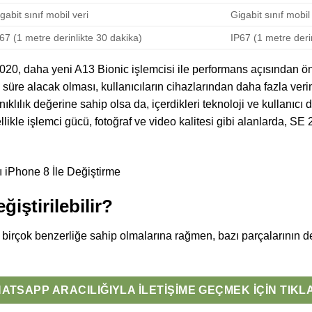
gabit sınıf mobil veri
Gigabit sınıf mobil
67 (1 metre derinlikte 30 dakika)
IP67 (1 metre deri
20, daha yeni A13 Bionic işlemcisi ile performans açısından öne
süre alacak olması, kullanıcıların cihazlarından daha fazla ver
klılık değerine sahip olsa da, içerdikleri teknoloji ve kullanıcı 
ellikle işlemci gücü, fotoğraf ve video kalitesi gibi alanlarda, S
iştirilebilir?
irçok benzerliğe sahip olmalarına rağmen, bazı parçalarının de
ATSAPP ARACILIĞIYLA İLETIŞIME GEÇMEK İÇIN TIKL