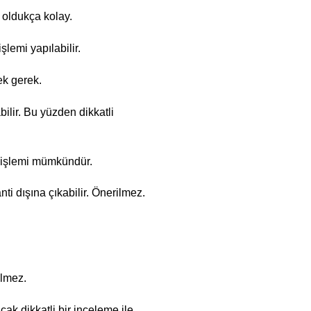
 oldukça kolay.
lemi yapılabilir.
ek gerek.
ilir. Bu yüzden dikkatli
 işlemi mümkündür.
i dışına çıkabilir. Önerilmez.
ilmez.
k dikkatli bir inceleme ile