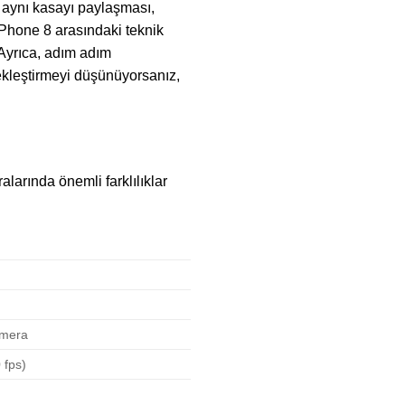
e aynı kasayı paylaşması,
iPhone 8 arasındaki teknik
. Ayrıca, adım adım
çekleştirmeyi düşünüyorsanız,
larında önemli farklılıklar
amera
 fps)