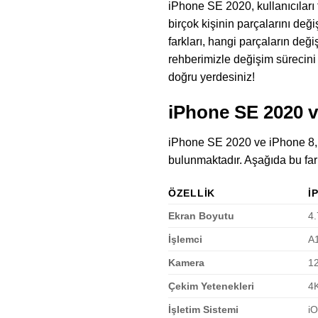
iPhone SE 2020, kullanıcıları 
birçok kişinin parçalarını değ
farkları, hangi parçaların deği
rehberimizle değişim sürecini 
doğru yerdesiniz!
iPhone SE 2020 v
iPhone SE 2020 ve iPhone 8, ta
bulunmaktadır. Aşağıda bu fark
ÖZELLIK
I
Ekran Boyutu
4.
İşlemci
A1
Kamera
1
Çekim Yetenekleri
4K
İşletim Sistemi
iO