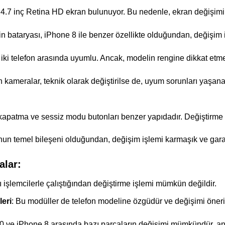
 4.7 inç Retina HD ekran bulunuyor. Bu nedenle, ekran değişimi
 bataryası, iPhone 8 ile benzer özellikte olduğundan, değişim iş
r iki telefon arasında uyumlu. Ancak, modelin rengine dikkat etm
 kameralar, teknik olarak değiştirilse de, uyum sorunları yaşanab
kapatma ve sessiz modu butonları benzer yapıdadır. Değiştirme
onun temel bileşeni olduğundan, değişim işlemi karmaşık ve garant
alar:
lı işlemcilerle çalıştığından değiştirme işlemi mümkün değildir.
eri
: Bu modüller de telefon modeline özgüdür ve değişimi öner
ve iPhone 8 arasında bazı parçaların değişimi mümkündür, anca