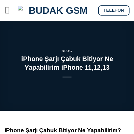
Skip
TELEFON
to
content
BLOG
iPhone Şarjı Çabuk Bitiyor Ne
Yapabilirim iPhone 11,12,13
iPhone Şarjı Çabuk Bitiyor Ne Yapabilirim?