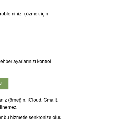
Probleminizi çözmek için
ehber ayarlarınızı kontrol
A!
nız (örneğin, iCloud, Gmail),
ilinemez.
er bu hizmetle senkronize olur.