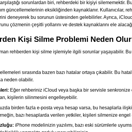
arşılaştığı sorunlardan biri, rehberdeki bir kişiyi silememektir. B
ılım güncellemelerinin eksikliğinden kaynaklanır. Kullanıcılar, re
rini deneyerek bu sorunun üstesinden gelebilirler. Ayrıca, iCloud
nu çözmenin çeşitli yollarını ve destek kaynaklarını ele alacağ
rden Kişi Silme Problemi Neden Olu
an rehberden kişi silme işlemiyle ilgili sorunlar yaşayabilir. Bu
llemeleri sırasında bazen bazı hatalar ortaya çıkabilir. Bu hat
 neden olabilir.
eri:
Eğer rehberiniz iCloud veya başka bir servisle senkronize e
, kişilerin silinmesini engelleyebilir.
zda birden fazla e-posta veya hesap varsa, bu hesaplarla ilişkili
Örneğin, bazı hesaplarda verilen yetkiler, kişileri silmenize engel o
zluğu:
iPhone modelinizin yazılımı, bazı eski sürümlerle uyumsu