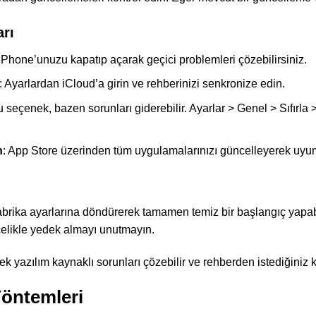
rı
 iPhone’unuzu kapatıp açarak geçici problemleri çözebilirsiniz.
: Ayarlardan iCloud’a girin ve rehberinizi senkronize edin.
u seçenek, bazen sorunları giderebilir. Ayarlar > Genel > Sıfırla >
n
: App Store üzerinden tüm uygulamalarınızı güncelleyerek uyum
brika ayarlarına döndürerek tamamen temiz bir başlangıç yapabi
öncelikle yedek almayı unutmayın.
k yazılım kaynaklı sorunları çözebilir ve rehberden istediğiniz kiş
Yöntemleri