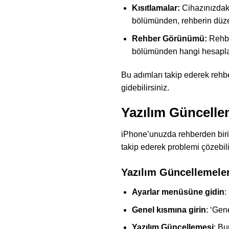
Kısıtlamalar:
Cihazınızdaki 
bölümünden, rehberin düzen
Rehber Görünümü:
Rehbe
bölümünden hangi hesaplar
Bu adımları takip ederek rehbe
gidebilirsiniz.
Yazılım Güncelle
iPhone’unuzda rehberden birin
takip ederek problemi çözebili
Yazılım Güncellemeler
Ayarlar menüsüne gidin
:
Genel kısmına girin
: ‘Gen
Yazılım Güncellemesi
: Bu