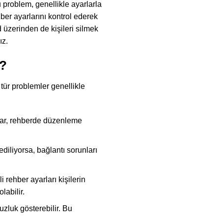
u problem, genellikle ayarlarla
hber ayarlarını kontrol ederek
 üzerinden de kişileri silmek
ız.
r?
 tür problemler genellikle
alar, rehberde düzenleme
diliyorsa, bağlantı sorunları
 rehber ayarları kişilerin
labilir.
zluk gösterebilir. Bu