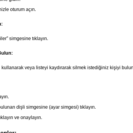
nizle oturum açın.
n:
ler” simgesine tıklayın.
Bulun:
llanarak veya listeyi kaydırarak silmek istediğiniz kişiyi bulun
ayın.
lunan dişli simgesine (ayar simgesi) tıklayın.
ıklayın ve onaylayın.
enler: