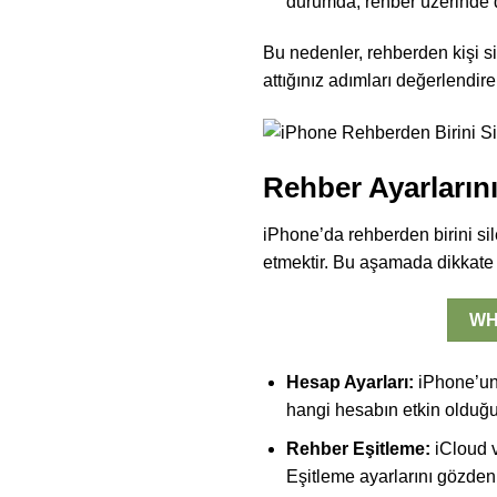
durumda, rehber üzerinde d
Bu nedenler, rehberden kişi s
attığınız adımları değerlendire
Rehber Ayarların
iPhone’da rehberden birini sil
etmektir. Bu aşamada dikkate 
WH
Hesap Ayarları:
iPhone’unu
hangi hesabın etkin olduğu
Rehber Eşitleme:
iCloud v
Eşitleme ayarlarını gözden