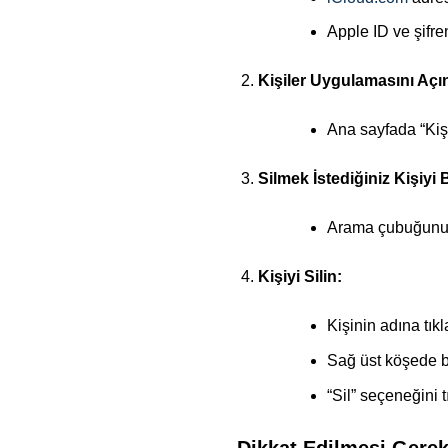
Apple ID ve şifre
Kişiler Uygulamasını Açı
Ana sayfada “Kişi
Silmek İstediğiniz Kişiyi 
Arama çubuğunu ku
Kişiyi Silin:
Kişinin adına tıkl
Sağ üst köşede bu
“Sil” seçeneğini t
Dikkat Edilmesi Gerek