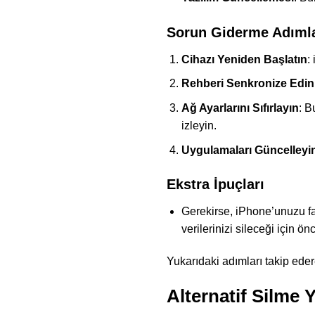
Sorun Giderme Adımla
Cihazı Yeniden Başlatın
:
Rehberi Senkronize Edin
Ağ Ayarlarını Sıfırlayın
: B
izleyin.
Uygulamaları Güncelleyi
Ekstra İpuçları
Gerekirse, iPhone’unuzu fa
verilerinizi sileceği için 
Yukarıdaki adımları takip edere
Alternatif Silme 