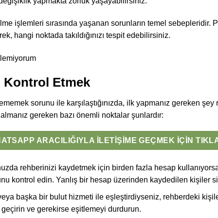
eğişiklik yapmakta zorluk yaşayabilirsiniz.
ilme işlemleri sırasında yaşanan sorunların temel sebepleridir. 
rek, hangi noktada takıldığınızı tespit edebilirsiniz.
ı Kontrol Etmek
ememek sorunu ile karşılaştığınızda, ilk yapmanız gereken şey r
almanız gereken bazı önemli noktalar şunlardır:
ATSAPP ARACILIĞIYLA İLETIŞIME GEÇMEK İÇIN TIKL
zda rehberinizi kaydetmek için birden fazla hesap kullanıyorsa
nu kontrol edin. Yanlış bir hesap üzerinden kaydedilen kişiler s
eya başka bir bulut hizmeti ile eşleştirdiyseniz, rehberdeki kişil
 geçirin ve gerekirse eşitlemeyi durdurun.