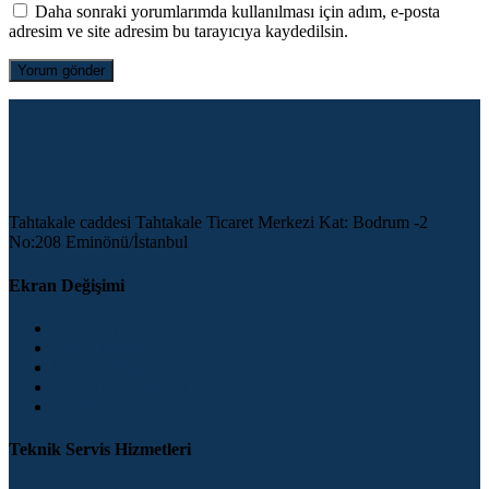
Daha sonraki yorumlarımda kullanılması için adım, e-posta
adresim ve site adresim bu tarayıcıya kaydedilsin.
Tahtakale caddesi Tahtakale Ticaret Merkezi Kat: Bodrum -2
No:208 Eminönü/İstanbul
Ekran Değişimi
Xiaomi Ekran Değişimi
iPhone Ekran Değişimi
Samsung Ekran Değişimi
Oppo Ekran Değişimi
Tcl Ekran Değişimi
Teknik Servis Hizmetleri