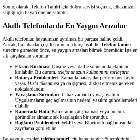
Sonuç olarak, Telefon Tamiri için doğru servisi seçmek, cihazınızın
sağlığı için hayati öneme sahiptir.
Akıllı Telefonlarda En Yaygın Arızalar
Akıllı telefonlar, hayatımızın ayrılmaz bir parçası haline geldi.
Ancak, bu cihazlar çeşitli sorunlarla karşılaşabilir.
Telefon tamiri
sürecine girmeden önce, en yaygın arızaları bilmek önemlidir. İşte en
sık karşılaşılan sorunlar:
Ekran Kırılması
: Düşme veya darbe sonucunda ekranlar
kırılabilir. Bu durum,
telefonunuzun kullanımını zorlaştırır.
Batarya Problemleri
: Zamanla bataryalar performans kaybı
yaşar.
Hızla tükenmesi
ya da şişmesi, dikkat etmeniz gereken
noktalardandır.
Yavaşlama Sorunları
: Cihaz zamanla yavaşlayabilir.
Uygulamaların geç açılmasının nedeni, yazılım güncellemeleri
olabilir.
Kamerada Hata
: Kameranın çalışmaması veya bulanık
görüntüler almanız sık karşılaşılan bir sorundur.
Bağlantı Problemleri
: Wi-Fi veya Bluetooth bağlantısında
zayıflama görülebilir.
Bu yaygın arızalar,
telefon tamiri
için hangi tamir yöntemlerinin