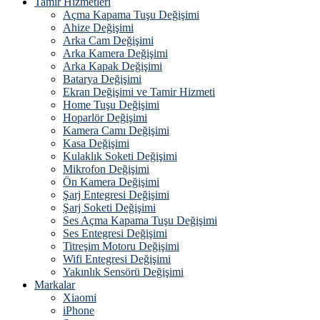
Tamir Hizmetleri
Açma Kapama Tuşu Değişimi
Ahize Değişimi
Arka Cam Değişimi
Arka Kamera Değişimi
Arka Kapak Değişimi
Batarya Değişimi
Ekran Değişimi ve Tamir Hizmeti
Home Tuşu Değişimi
Hoparlör Değişimi
Kamera Camı Değişimi
Kasa Değişimi
Kulaklık Soketi Değişimi
Mikrofon Değişimi
Ön Kamera Değişimi
Şarj Entegresi Değişimi
Şarj Soketi Değişimi
Ses Açma Kapama Tuşu Değişimi
Ses Entegresi Değişimi
Titreşim Motoru Değişimi
Wifi Entegresi Değişimi
Yakınlık Sensörü Değişimi
Markalar
Xiaomi
iPhone