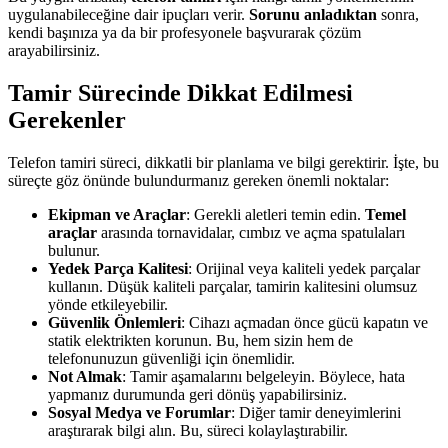
uygulanabileceğine dair ipuçları verir.
Sorunu anladıktan
sonra,
kendi başınıza ya da bir profesyonele başvurarak çözüm
arayabilirsiniz.
Tamir Sürecinde Dikkat Edilmesi
Gerekenler
Telefon tamiri süreci, dikkatli bir planlama ve bilgi gerektirir. İşte, bu
süreçte göz önünde bulundurmanız gereken önemli noktalar:
Ekipman ve Araçlar
: Gerekli aletleri temin edin.
Temel
araçlar
arasında tornavidalar, cımbız ve açma spatulaları
bulunur.
Yedek Parça Kalitesi
: Orijinal veya kaliteli yedek parçalar
kullanın. Düşük kaliteli parçalar, tamirin kalitesini olumsuz
yönde etkileyebilir.
Güvenlik Önlemleri
: Cihazı açmadan önce gücü kapatın ve
statik elektrikten korunun. Bu, hem sizin hem de
telefonunuzun güvenliği için önemlidir.
Not Almak
: Tamir aşamalarını belgeleyin. Böylece, hata
yapmanız durumunda geri dönüş yapabilirsiniz.
Sosyal Medya ve Forumlar
: Diğer tamir deneyimlerini
araştırarak bilgi alın. Bu, süreci kolaylaştırabilir.