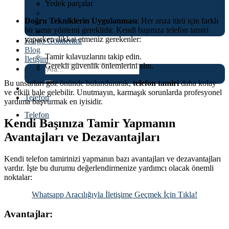
Yedek parçalar
Asus
İnfinix
Doğru Tekniklerin Uygulanması
: Her arıza türü için farklı
OnePlus
bir tamir yöntemi gereklidir. Kendi başınıza telefon tamiri
Tecno
yaparken dikkat etmeniz gerekenler:
Kargo Gönderimi
Blog
Tamir kılavuzlarını takip edin.
İletişim
Gerekli güvenlik önlemlerini alın.
Ara:
Bu unsurları göz önünde bulundurarak,
telefon tamiri
daha kolay
ve etkili hale gelebilir. Unutmayın, karmaşık sorunlarda profesyonel
Telefon
yardıma başvurmak en iyisidir.
Telefon
Kendi Başınıza Tamir Yapmanın
Avantajları ve Dezavantajları
Kendi telefon tamirinizi yapmanın bazı avantajları ve dezavantajları
vardır. İşte bu durumu değerlendirmenize yardımcı olacak önemli
noktalar:
Whatsapp Aracılığıyla İletişime Geçmek İçin Tıkla!
Avantajlar: