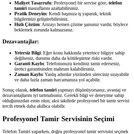
Maliyet Tasarrufu
: Profesyonel bir servise göre,
telefon
tamiri
masraflarını azaltabilirsiniz.
Pratik Deneyim
: Kendi başınıza iş yaparak, teknik
bilgilerinizi geliştirebilirsiniz.
Hızlı Çözüm
: Arızayı hemen çözme şansınız vardır, böylece
beklemek zorunda kalmazsınız.
Dezavantajlar:
Yetersiz Bilgi
: Eğer konu hakkında yeterince bilgiye sahip
değilseniz, durumu daha da kötüleştirme riski vardır.
Garanti Kaybı
: Telefonunuzu kendiniz tamir ederseniz,
üretici garantisinden mahrum kalabilirsiniz.
Zaman Kaybı
: Yanlış adımlar yüzünden süreciniz uzayabilir
ve daha fazla zaman harcamanıza yol açabilir.
Sonuç olarak,
telefon tamiri
yapmayı düşünüyorsanız, avantaj ve
dezavantajlarını iyi tartmalısınız. Gerekli bilgi ve deneyime sahip
olduğunuzdan emin olun; aksi takdirde profesyonel bir tamir servisi
tercih etmek daha akıllıca olabilir.
Profesyonel Tamir Servisinin Seçimi
Telefon Tamiri yaparken, doğru profesyonel tamir servisini seçmek