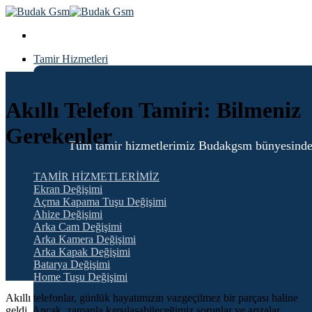
Skip
to
content
Tamir Hizmetleri
Blog
Akıllı Telefon Tamiri: Bilmeniz
Gerekenler
Tüm tamir hizmetlerimiz Budakgsm bünyesinde 6 ay
TAMİR HİZMETLERİMİZ
Ekran Değişimi
Açma Kapama Tuşu Değişimi
Ahize Değişimi
Arka Cam Değişimi
Arka Kamera Değişimi
Arka Kapak Değişimi
Batarya Değişimi
Home Tuşu Değişimi
Akıllı telefonlar, günlük hayatımızın vazgeçilmez bir parçası haline
geldi. Ancak, zamanla karşılaşabileceğimiz sorunlar ve arızalar,