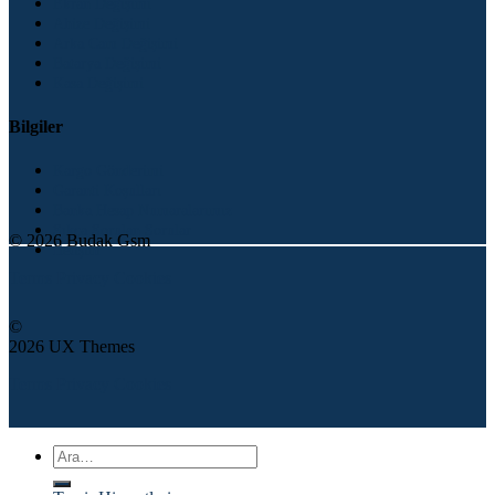
Ekran Değişimi
Ahize Değişimi
Arka Cam Değişimi
Batarya Değişimi
Kasa Değişimi
Bilgiler
Kargo Gönderimi
Garanti Koşulları
Banka Hesap Numaralarımız
Sıkça Sorulan Sorular
© 2026 Budak Gsm
İletişim
Terms
Privacy
Cookies
©
2026 UX Themes
Terms
Privacy
Cookies
Ara: