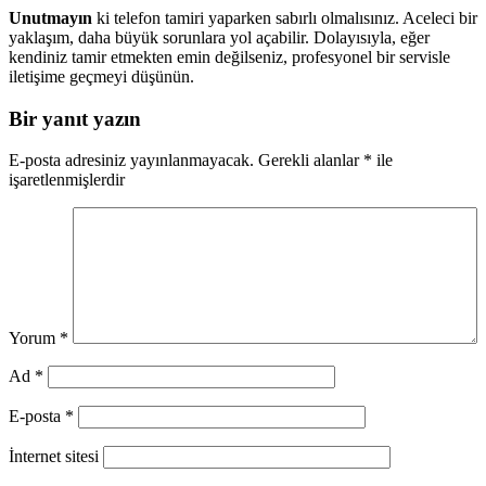
Unutmayın
ki telefon tamiri yaparken sabırlı olmalısınız. Aceleci bir
yaklaşım, daha büyük sorunlara yol açabilir. Dolayısıyla, eğer
kendiniz tamir etmekten emin değilseniz, profesyonel bir servisle
iletişime geçmeyi düşünün.
Bir yanıt yazın
E-posta adresiniz yayınlanmayacak.
Gerekli alanlar
*
ile
işaretlenmişlerdir
Yorum
*
Ad
*
E-posta
*
İnternet sitesi