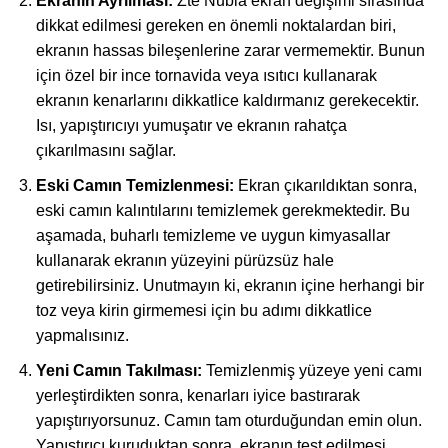
Ekranın Ayrılması:
Zte Nubia ekran değişimi sırasında
dikkat edilmesi gereken en önemli noktalardan biri,
ekranın hassas bileşenlerine zarar vermemektir. Bunun
için özel bir ince tornavida veya ısıtıcı kullanarak
ekranın kenarlarını dikkatlice kaldırmanız gerekecektir.
Isı, yapıştırıcıyı yumuşatır ve ekranın rahatça
çıkarılmasını sağlar.
Eski Camın Temizlenmesi:
Ekran çıkarıldıktan sonra,
eski camın kalıntılarını temizlemek gerekmektedir. Bu
aşamada, buharlı temizleme ve uygun kimyasallar
kullanarak ekranın yüzeyini pürüzsüz hale
getirebilirsiniz. Unutmayın ki, ekranın içine herhangi bir
toz veya kirin girmemesi için bu adımı dikkatlice
yapmalısınız.
Yeni Camın Takılması:
Temizlenmiş yüzeye yeni camı
yerleştirdikten sonra, kenarları iyice bastırarak
yapıştırıyorsunuz. Camın tam oturduğundan emin olun.
Yapıştırıcı kuruduktan sonra, ekranın test edilmesi