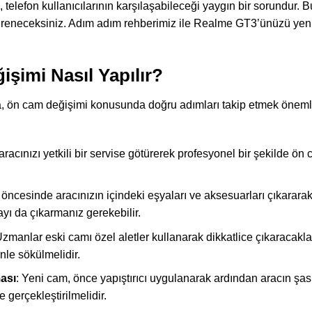
lefon kullanıcılarının karşılaşabileceği yaygın bir sorundur. Bu
ğreneceksiniz. Adım adım rehberimiz ile Realme GT3’ünüzü yenid
şimi Nasıl Yapılır?
da, ön cam değişimi konusunda doğru adımları takip etmek önemlid
 aracınızı yetkili bir servise götürerek profesyonel bir şekilde ö
öncesinde aracınızın içindeki eşyaları ve aksesuarları çıkararak 
ayı da çıkarmanız gerekebilir.
Uzmanlar eski camı özel aletler kullanarak dikkatlice çıkaracakl
nle sökülmelidir.
ası
: Yeni cam, önce yapıştırıcı uygulanarak ardından aracın şas
e gerçekleştirilmelidir.