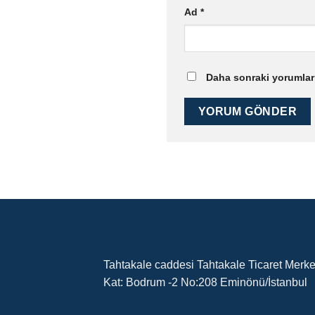
Ad
*
Daha sonraki yorumları
Tahtakale caddesi Tahtakale Ticaret Merke
Kat: Bodrum -2 No:208 Eminönü/İstanbul