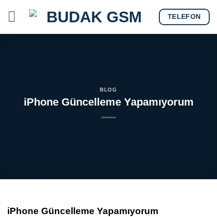
Skip
TELEFON
to
content
BLOG
iPhone Güncelleme Yapamıyorum
iPhone Güncelleme Yapamıyorum